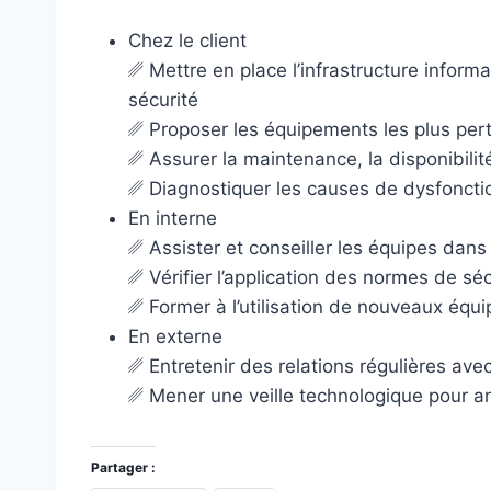
Chez le client
␥ Mettre en place l’infrastructure inform
sécurité
␥ Proposer les équipements les plus perti
␥ Assurer la maintenance, la disponibili
␥ Diagnostiquer les causes de dysfoncti
En interne
␥ Assister et conseiller les équipes dan
␥ Vérifier l’application des normes de séc
␥ Former à l’utilisation de nouveaux équ
En externe
␥ Entretenir des relations régulières avec
␥ Mener une veille technologique pour a
Partager :