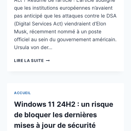
Act ? Résumé de l’article : L’article souligne
que les institutions européennes n’avaient
pas anticipé que les attaques contre le DSA
(Digital Services Act) viendraient d’Elon
Musk, récemment nommé à un poste
officiel au sein du gouvernement américain.
Ursula von der…
ELON
LIRE LA SUITE
MUSK
CONTRE
L’UNION
EUROPÉENNE
:
ACCUEIL
QUI
VA
Windows 11 24H2 : un risque
(DOIT)
de bloquer les dernières
GAGNER
SELON
mises à jour de sécurité
LE