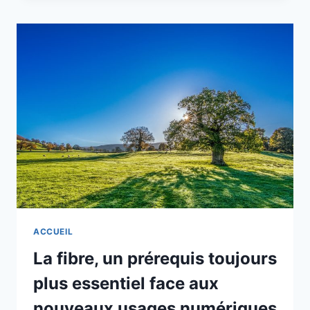
FAIT
EXPLOSER
L’EMPREINTE
CARBONE
DES
RÉSEAUX
SOCIAUX.
ACCUEIL
La fibre, un prérequis toujours
plus essentiel face aux
nouveaux usages numériques