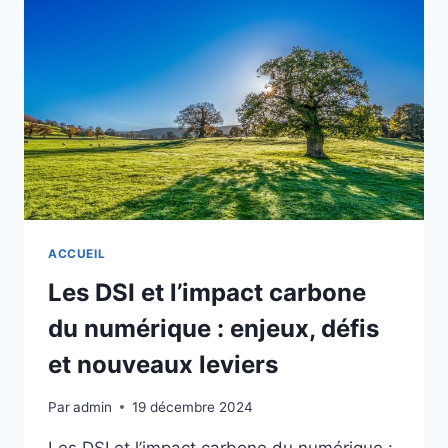
BLOQUER
LES
DERNIÈRES
MISES
À
JOUR
DE
SÉCURITÉ
ACCUEIL
Les DSI et l’impact carbone
du numérique : enjeux, défis
et nouveaux leviers
Par
admin
19 décembre 2024
Les DSI et l’impact carbone du numérique :