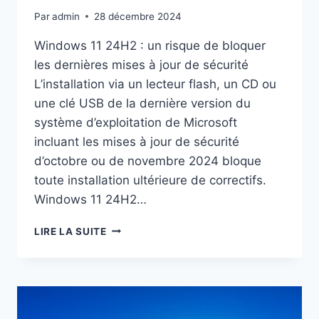
DIGITAL
Par
admin
28 décembre 2024
SERVICES
ACT
Windows 11 24H2 : un risque de bloquer
?
les dernières mises à jour de sécurité
L’installation via un lecteur flash, un CD ou
une clé USB de la dernière version du
système d’exploitation de Microsoft
incluant les mises à jour de sécurité
d’octobre ou de novembre 2024 bloque
toute installation ultérieure de correctifs.
Windows 11 24H2…
WINDOWS
LIRE LA SUITE
11
24H2
:
UN
RISQUE
DE