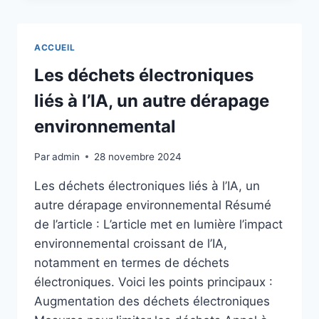
PRÉREQUIS
TOUJOURS
PLUS
ACCUEIL
ESSENTIEL
FACE
Les déchets électroniques
AUX
liés à l’IA, un autre dérapage
NOUVEAUX
USAGES
environnemental
NUMÉRIQUES
DES
Par
admin
28 novembre 2024
ENTREPRISES
Les déchets électroniques liés à l’IA, un
autre dérapage environnemental Résumé
de l’article : L’article met en lumière l’impact
environnemental croissant de l’IA,
notamment en termes de déchets
électroniques. Voici les points principaux :
Augmentation des déchets électroniques