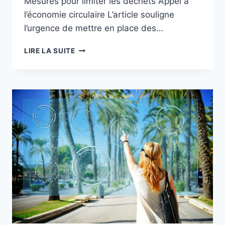
Mesures pour limiter les déchets Appel à
l’économie circulaire L’article souligne
l’urgence de mettre en place des…
LES
LIRE LA SUITE
DÉCHETS
ÉLECTRONIQUES
LIÉS
À
L’IA,
UN
AUTRE
DÉRAPAGE
ENVIRONNEMENTAL