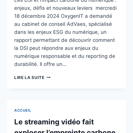
enjeux, défis et nouveaux leviers mercredi
18 décembre 2024 OxygenIT a demandé
au cabinet de conseil AdVaes, spécialisé
dans les enjeux ESG du numérique, un
rapport permettant de découvrir comment
la DSI peut répondre aux enjeux du
numérique responsable et du reporting de
durabilité. Il offre un…
LES
LIRE LA SUITE
DSI
ET
L’IMPACT
CARBONE
DU
ACCUEIL
NUMÉRIQUE
:
Le streaming vidéo fait
ENJEUX,
exploser l’empreinte carbone
DÉFIS