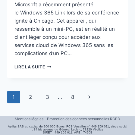
Microsoft a récemment présenté
le Windows 365 Link lors de sa conférence
Ignite à Chicago. Cet appareil, qui
ressemble à un mini-PC, est en réalité un
client léger conçu pour accéder aux
services cloud de Windows 365 sans les
complications d’un PC…
WINDOWS
LIRE LA SUITE
365
LINK
:
MICROSOFT
Navigation
Page
1
2
3
…
8
REJOUE
LA
de
suivante
CARTE
page
DU
Mentions légales – Protection des données personnelles RGPD
CLIENT
Ayrilys SAS au capital de 200 000 Euros, RCS Versailles n° 449 159 011, siège social
LÉGER
: 84 bis avenue du Général Leclerc, 78220 Viroflay
SIRET : 449 159 011, APE : 7490B