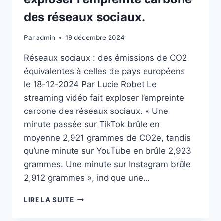
ET
des réseaux sociaux.
NOUVEAUX
LEVIERS
Par
admin
19 décembre 2024
Réseaux sociaux : des émissions de CO2
équivalentes à celles de pays européens
le 18-12-2024 Par Lucie Robet Le
streaming vidéo fait exploser l’empreinte
carbone des réseaux sociaux. « Une
minute passée sur TikTok brûle en
moyenne 2,921 grammes de CO2e, tandis
qu’une minute sur YouTube en brûle 2,923
grammes. Une minute sur Instagram brûle
2,912 grammes », indique une…
LE
LIRE LA SUITE
STREAMING
VIDÉO