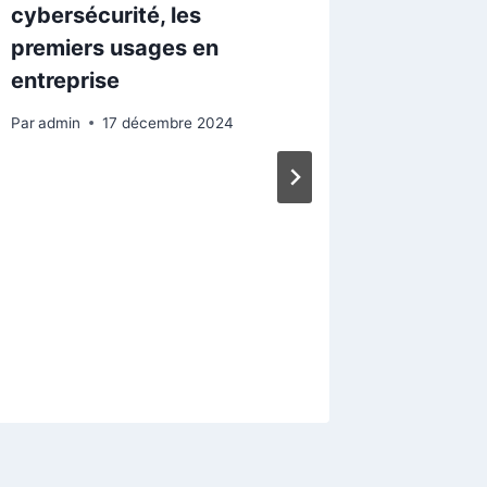
cybersécurité, les
premiers usages en
entreprise
Par
admin
17 décembre 2024
Cybers
: La ba
marché 
bien gr
Par
admin