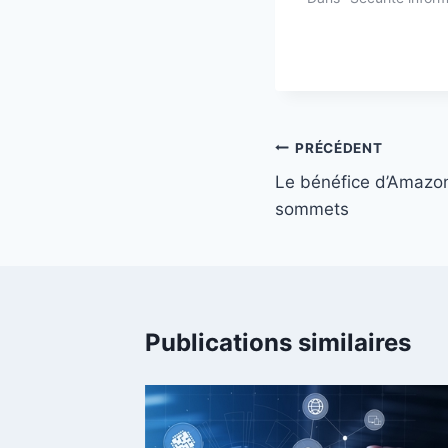
Navigation
PRÉCÉDENT
de
Le bénéfice d’Amazon
sommets
l’article
Publications similaires