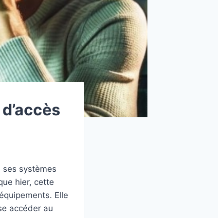
s d’accès
nd ses systèmes
ue hier, cette
s équipements. Elle
sse accéder au