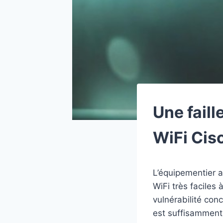
Une faill
WiFi Cis
L’équipementier a
WiFi très faciles
vulnérabilité conc
est suffisamment 