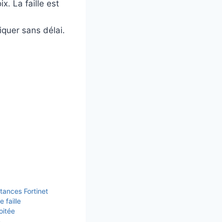
x. La faille est
pliquer sans délai.
stances Fortinet
 faille
oitée
4